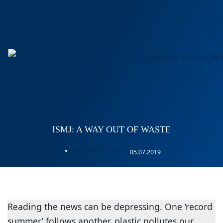
ISMJ: A WAY OUT OF WASTE
Multimedia/Text
05.07.2019
Reading the news can be depressing. One ‘record
summer’ follows another, plastic pollutes our