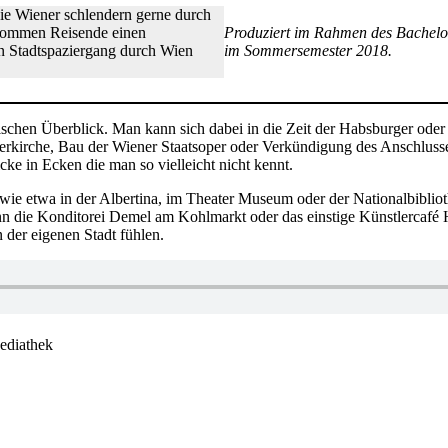
 die Wiener schlendern gerne durch
ekommen Reisende einen
Produziert im Rahmen des Bachel
en Stadtspaziergang durch Wien
im Sommersemester 2018.
orischen Überblick. Man kann sich dabei in die Zeit der Habsburger ode
nerkirche, Bau der Wiener Staatsoper oder Verkündigung des Anschluss
ke in Ecken die man so vielleicht nicht kennt.
wie etwa in der Albertina, im Theater Museum oder der Nationalbiblio
nn die Konditorei Demel am Kohlmarkt oder das einstige Künstlercafé H
 der eigenen Stadt fühlen.
ediathek