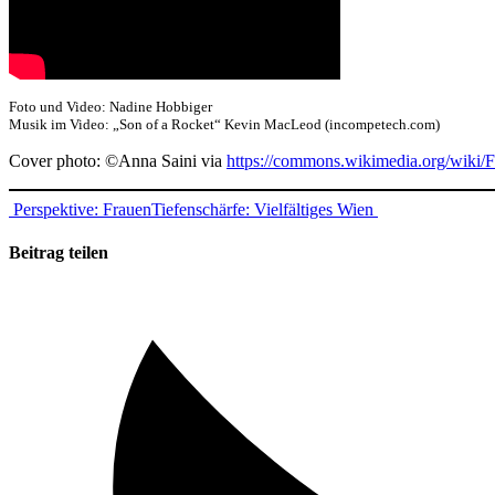
Foto und Video: Nadine Hobbiger
Musik im Video: „Son of a Rocket“ Kevin MacLeod (incompetech.com)
Cover photo: ©Anna Saini via
https://commons.wikimedia.org/wiki/F
Beitragsnavigation
Perspektive: Frauen
Tiefenschärfe: Vielfältiges Wien
Beitrag teilen