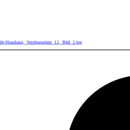
ile:Haashaus,_Stephansplatz_12,_Bild_2.jpg